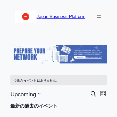
Japan Business Platform
今後の イベント はありません。
イ
イ
Upcoming
検
List
ベ
索
日
ベ
最新の過去のイベント
ン
付
ン
ト
を