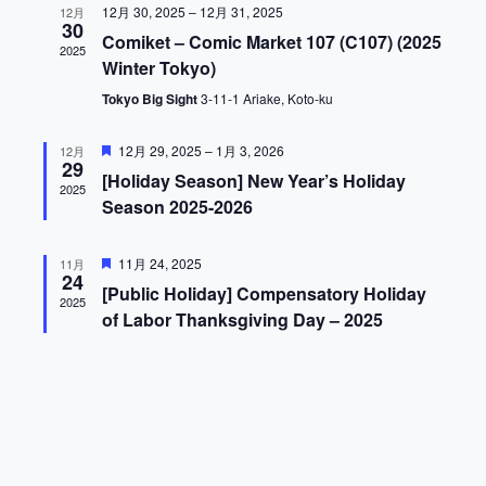
12月 30, 2025
–
12月 31, 2025
ビ
12月
ト
選
30
Comiket – Comic Market 107 (C107) (2025
ュ
択
2025
を
Winter Tokyo)
ー
検
Tokyo Big Sight
3-11-1 Ariake, Koto-ku
ナ
ビ
索
注
12月 29, 2025
–
1月 3, 2026
12月
ゲ
29
目
し
[Holiday Season] New Year’s Holiday
ー
2025
Season 2025-2026
て
シ
ョ
ナ
注
11月 24, 2025
11月
ン
24
目
[Public Holiday] Compensatory Holiday
ビ
2025
of Labor Thanksgiving Day – 2025
ゲ
ー
シ
ョ