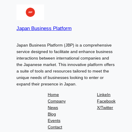
ン
を
表
Japan Business Platform
示
Japan Business Platform (JBP) is a comprehensive
service designed to facilitate and enhance business
interactions between international companies and
the Japanese market. This innovative platform offers
a suite of tools and resources tailored to meet the
unique needs of businesses looking to enter or
expand their presence in Japan.
Home
LinkeIn
Company
Facebook
News
X/Twitter
Blog
Events
Contact